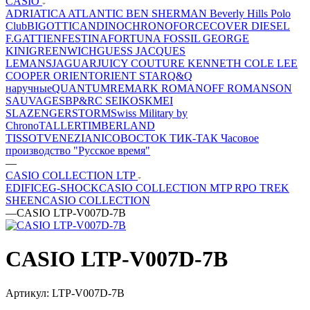
CASIO
ADRIATICA
ATLANTIC
BEN SHERMAN
Beverly Hills Polo
Club
BIGOTTI
CANDINO
CHRONOFORCE
COVER
DIESEL
F.GATTIEN
FESTINA
FORTUNA
FOSSIL
GEORGE
KINI
GREENWICH
GUESS
JACQUES
LEMANS
JAGUAR
JUICY COUTURE
KENNETH COLE
LEE
COOPER
ORIENT
ORIENT STAR
Q&Q
наручные
QUANTUM
REMARK
ROMANOFF
ROMANSON
SAUVAGE
SBP&RC
SEIKO
SKMEI
SLAZENGER
STORM
Swiss Military by
Chrono
TALLER
TIMBERLAND
TISSOT
VENEZIANICO
ВОСТОК
ТИК-ТАК
Часовое
производство "Русское время"
—
CASIO COLLECTION LTP
EDIFICE
G-SHOCK
CASIO COLLECTION MTP
RPO TREK
SHEEN
CASIO COLLECTION
—
CASIO LTP-V007D-7B
CASIO LTP-V007D-7B
Артикул:
LTP-V007D-7B