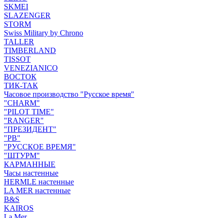
SKMEI
SLAZENGER
STORM
Swiss Military by Chrono
TALLER
TIMBERLAND
TISSOT
VENEZIANICO
ВОСТОК
ТИК-ТАК
Часовое производство "Русское время"
"CHARM"
"PILOT TIME"
"RANGER"
"ПРЕЗИДЕНТ"
"РВ"
"РУССКОЕ ВРЕМЯ"
"ШТУРМ"
КАРМАННЫЕ
Часы настенные
HERMLE настенные
LA MER настенные
B&S
KAIROS
La Mer