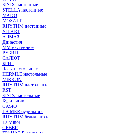
SINIX настенные
STELLA настенные
MADO
MOSALT
RHYTHM настенные
VILART
АЛМАЗ
Династия
ММ настенные
РУБИН
САЛЮТ
БРИГ
Часы настольные
HERMLE настольные
MIRRON
RHYTHM настольные
RST
SINIX настольные
Будильник
CASIO
LA MER будильник
RHYTHM будильники
La Minor
СЕВЕР
ГРАНАТ Будильник