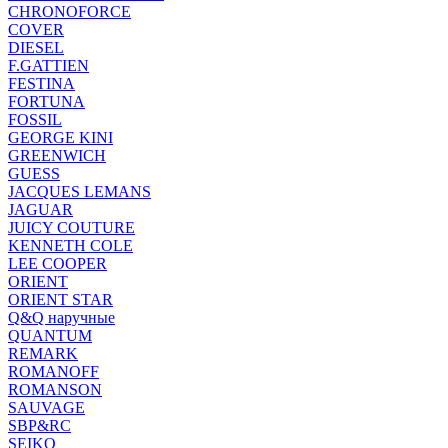
CHRONOFORCE
COVER
DIESEL
F.GATTIEN
FESTINA
FORTUNA
FOSSIL
GEORGE KINI
GREENWICH
GUESS
JACQUES LEMANS
JAGUAR
JUICY COUTURE
KENNETH COLE
LEE COOPER
ORIENT
ORIENT STAR
Q&Q наручные
QUANTUM
REMARK
ROMANOFF
ROMANSON
SAUVAGE
SBP&RC
SEIKO