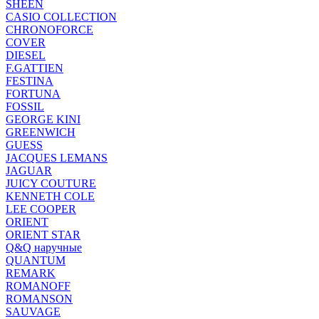
SHEEN
CASIO COLLECTION
CHRONOFORCE
COVER
DIESEL
F.GATTIEN
FESTINA
FORTUNA
FOSSIL
GEORGE KINI
GREENWICH
GUESS
JACQUES LEMANS
JAGUAR
JUICY COUTURE
KENNETH COLE
LEE COOPER
ORIENT
ORIENT STAR
Q&Q наручные
QUANTUM
REMARK
ROMANOFF
ROMANSON
SAUVAGE