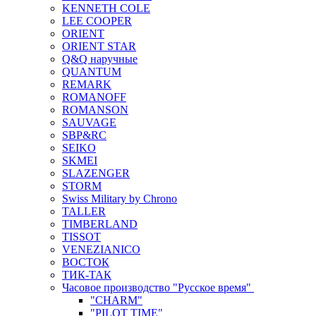
KENNETH COLE
LEE COOPER
ORIENT
ORIENT STAR
Q&Q наручные
QUANTUM
REMARK
ROMANOFF
ROMANSON
SAUVAGE
SBP&RC
SEIKO
SKMEI
SLAZENGER
STORM
Swiss Military by Chrono
TALLER
TIMBERLAND
TISSOT
VENEZIANICO
ВОСТОК
ТИК-ТАК
Часовое производство "Русское время"
"CHARM"
"PILOT TIME"