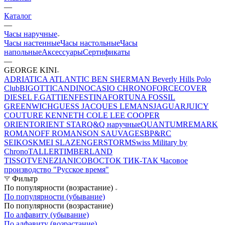
—
Каталог
—
Часы наручные
Часы настенные
Часы настольные
Часы
напольные
Аксессуары
Сертификаты
—
GEORGE KINI
ADRIATICA
ATLANTIC
BEN SHERMAN
Beverly Hills Polo
Club
BIGOTTI
CANDINO
CASIO
CHRONOFORCE
COVER
DIESEL
F.GATTIEN
FESTINA
FORTUNA
FOSSIL
GREENWICH
GUESS
JACQUES LEMANS
JAGUAR
JUICY
COUTURE
KENNETH COLE
LEE COOPER
ORIENT
ORIENT STAR
Q&Q наручные
QUANTUM
REMARK
ROMANOFF
ROMANSON
SAUVAGE
SBP&RC
SEIKO
SKMEI
SLAZENGER
STORM
Swiss Military by
Chrono
TALLER
TIMBERLAND
TISSOT
VENEZIANICO
ВОСТОК
ТИК-ТАК
Часовое
производство "Русское время"
Фильтр
По популярности (возрастание)
По популярности (убывание)
По популярности (возрастание)
По алфавиту (убывание)
По алфавиту (возрастание)