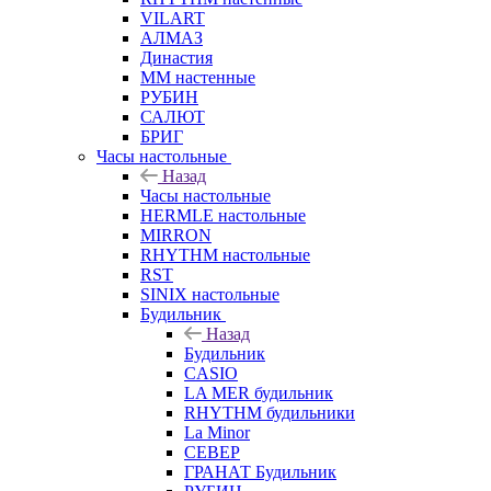
VILART
АЛМАЗ
Династия
ММ настенные
РУБИН
САЛЮТ
БРИГ
Часы настольные
Назад
Часы настольные
HERMLE настольные
MIRRON
RHYTHM настольные
RST
SINIX настольные
Будильник
Назад
Будильник
CASIO
LA MER будильник
RHYTHM будильники
La Minor
СЕВЕР
ГРАНАТ Будильник