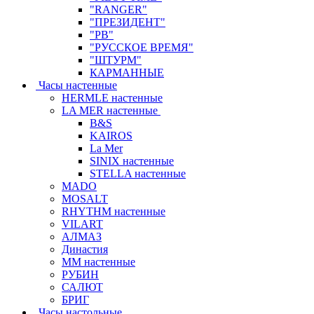
"RANGER"
"ПРЕЗИДЕНТ"
"РВ"
"РУССКОЕ ВРЕМЯ"
"ШТУРМ"
КАРМАННЫЕ
Часы настенные
HERMLE настенные
LA MER настенные
B&S
KAIROS
La Mer
SINIX настенные
STELLA настенные
MADO
MOSALT
RHYTHM настенные
VILART
АЛМАЗ
Династия
ММ настенные
РУБИН
САЛЮТ
БРИГ
Часы настольные