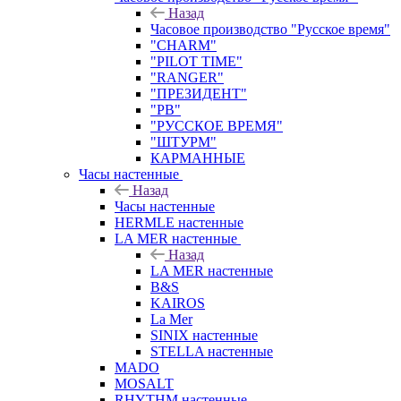
Назад
Часовое производство "Русское время"
"CHARM"
"PILOT TIME"
"RANGER"
"ПРЕЗИДЕНТ"
"РВ"
"РУССКОЕ ВРЕМЯ"
"ШТУРМ"
КАРМАННЫЕ
Часы настенные
Назад
Часы настенные
HERMLE настенные
LA MER настенные
Назад
LA MER настенные
B&S
KAIROS
La Mer
SINIX настенные
STELLA настенные
MADO
MOSALT
RHYTHM настенные