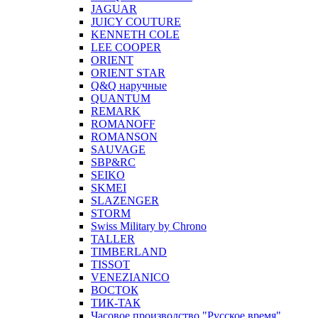
JAGUAR
JUICY COUTURE
KENNETH COLE
LEE COOPER
ORIENT
ORIENT STAR
Q&Q наручные
QUANTUM
REMARK
ROMANOFF
ROMANSON
SAUVAGE
SBP&RC
SEIKO
SKMEI
SLAZENGER
STORM
Swiss Military by Chrono
TALLER
TIMBERLAND
TISSOT
VENEZIANICO
ВОСТОК
ТИК-ТАК
Часовое производство "Русское время"