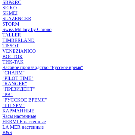
SBP&RC
SEIKO
SKMEI
SLAZENGER
STORM
Swiss Military by Chrono
TALLER
TIMBERLAND
TISSOT
VENEZIANICO
ВОСТОК
ТИК-ТАК
Часовое производство "Русское время"
"CHARM"
"PILOT TIME"
"RANGER"
"ПРЕЗИДЕНТ"
"РВ"
"РУССКОЕ ВРЕМЯ"
"ШТУРМ"
КАРМАННЫЕ
Часы настенные
HERMLE настенные
LA MER настенные
B&S