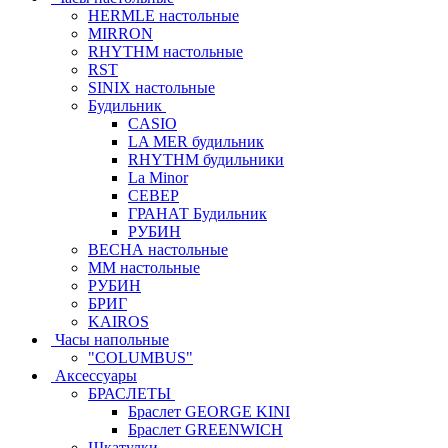
HERMLE настольные
MIRRON
RHYTHM настольные
RST
SINIX настольные
Будильник
CASIO
LA MER будильник
RHYTHM будильники
La Minor
СЕВЕР
ГРАНАТ Будильник
РУБИН
ВЕСНА настольные
ММ настольные
РУБИН
БРИГ
KAIROS
Часы напольные
"COLUMBUS"
Аксессуары
БРАСЛЕТЫ
Браслет GEORGE KINI
Браслет GREENWICH
Шкатулки