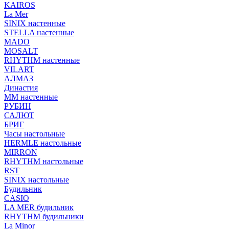
KAIROS
La Mer
SINIX настенные
STELLA настенные
MADO
MOSALT
RHYTHM настенные
VILART
АЛМАЗ
Династия
ММ настенные
РУБИН
САЛЮТ
БРИГ
Часы настольные
HERMLE настольные
MIRRON
RHYTHM настольные
RST
SINIX настольные
Будильник
CASIO
LA MER будильник
RHYTHM будильники
La Minor