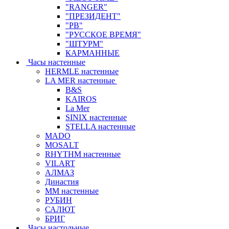
"RANGER"
"ПРЕЗИДЕНТ"
"РВ"
"РУССКОЕ ВРЕМЯ"
"ШТУРМ"
КАРМАННЫЕ
Часы настенные
HERMLE настенные
LA MER настенные
B&S
KAIROS
La Mer
SINIX настенные
STELLA настенные
MADO
MOSALT
RHYTHM настенные
VILART
АЛМАЗ
Династия
ММ настенные
РУБИН
САЛЮТ
БРИГ
Часы настольные