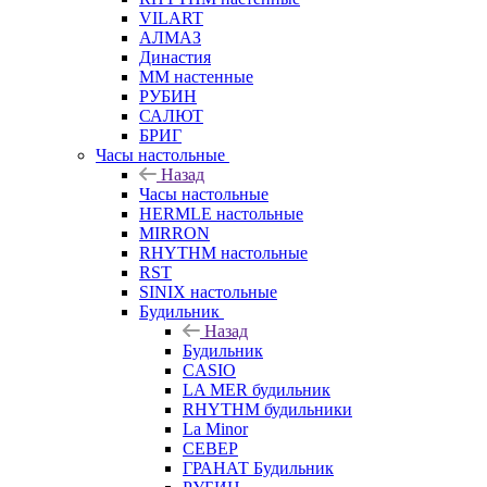
VILART
АЛМАЗ
Династия
ММ настенные
РУБИН
САЛЮТ
БРИГ
Часы настольные
Назад
Часы настольные
HERMLE настольные
MIRRON
RHYTHM настольные
RST
SINIX настольные
Будильник
Назад
Будильник
CASIO
LA MER будильник
RHYTHM будильники
La Minor
СЕВЕР
ГРАНАТ Будильник