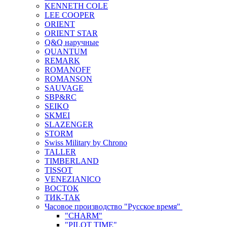
KENNETH COLE
LEE COOPER
ORIENT
ORIENT STAR
Q&Q наручные
QUANTUM
REMARK
ROMANOFF
ROMANSON
SAUVAGE
SBP&RC
SEIKO
SKMEI
SLAZENGER
STORM
Swiss Military by Chrono
TALLER
TIMBERLAND
TISSOT
VENEZIANICO
ВОСТОК
ТИК-ТАК
Часовое производство "Русское время"
"CHARM"
"PILOT TIME"