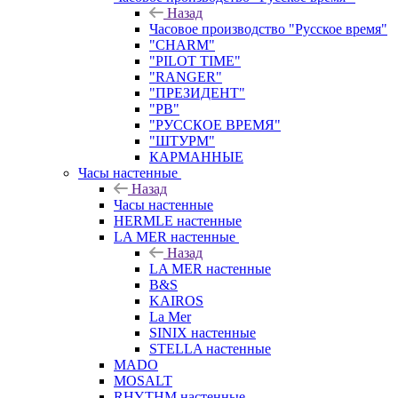
Назад
Часовое производство "Русское время"
"CHARM"
"PILOT TIME"
"RANGER"
"ПРЕЗИДЕНТ"
"РВ"
"РУССКОЕ ВРЕМЯ"
"ШТУРМ"
КАРМАННЫЕ
Часы настенные
Назад
Часы настенные
HERMLE настенные
LA MER настенные
Назад
LA MER настенные
B&S
KAIROS
La Mer
SINIX настенные
STELLA настенные
MADO
MOSALT
RHYTHM настенные