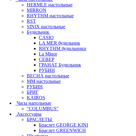
HERMLE настольные
MIRRON
RHYTHM настольные
RST
SINIX настольные
Будильник
CASIO
LA MER будильник
RHYTHM будильники
La Minor
СЕВЕР
ГРАНАТ Будильник
РУБИН
ВЕСНА настольные
ММ настольные
РУБИН
БРИГ
KAIROS
Часы напольные
"COLUMBUS"
Аксессуары
БРАСЛЕТЫ
Браслет GEORGE KINI
Браслет GREENWICH
Шкатулки