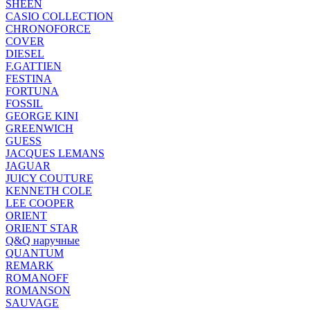
SHEEN
CASIO COLLECTION
CHRONOFORCE
COVER
DIESEL
F.GATTIEN
FESTINA
FORTUNA
FOSSIL
GEORGE KINI
GREENWICH
GUESS
JACQUES LEMANS
JAGUAR
JUICY COUTURE
KENNETH COLE
LEE COOPER
ORIENT
ORIENT STAR
Q&Q наручные
QUANTUM
REMARK
ROMANOFF
ROMANSON
SAUVAGE