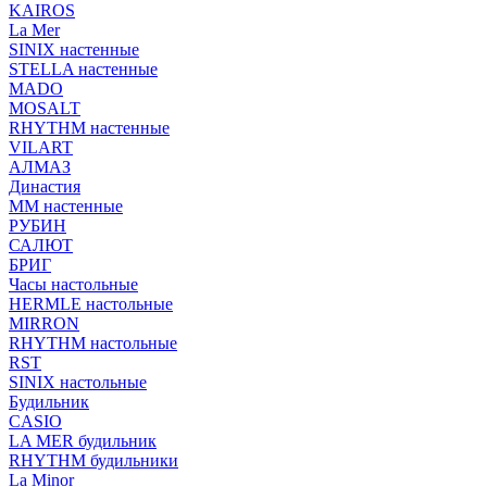
KAIROS
La Mer
SINIX настенные
STELLA настенные
MADO
MOSALT
RHYTHM настенные
VILART
АЛМАЗ
Династия
ММ настенные
РУБИН
САЛЮТ
БРИГ
Часы настольные
HERMLE настольные
MIRRON
RHYTHM настольные
RST
SINIX настольные
Будильник
CASIO
LA MER будильник
RHYTHM будильники
La Minor