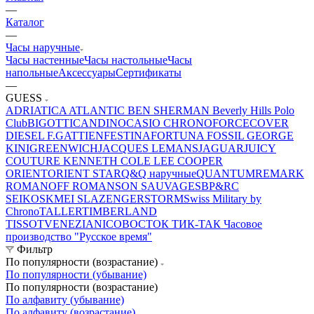
—
Каталог
—
Часы наручные
Часы настенные
Часы настольные
Часы
напольные
Аксессуары
Сертификаты
—
GUESS
ADRIATICA
ATLANTIC
BEN SHERMAN
Beverly Hills Polo
Club
BIGOTTI
CANDINO
CASIO
CHRONOFORCE
COVER
DIESEL
F.GATTIEN
FESTINA
FORTUNA
FOSSIL
GEORGE
KINI
GREENWICH
JACQUES LEMANS
JAGUAR
JUICY
COUTURE
KENNETH COLE
LEE COOPER
ORIENT
ORIENT STAR
Q&Q наручные
QUANTUM
REMARK
ROMANOFF
ROMANSON
SAUVAGE
SBP&RC
SEIKO
SKMEI
SLAZENGER
STORM
Swiss Military by
Chrono
TALLER
TIMBERLAND
TISSOT
VENEZIANICO
ВОСТОК
ТИК-ТАК
Часовое
производство "Русское время"
Фильтр
По популярности (возрастание)
По популярности (убывание)
По популярности (возрастание)
По алфавиту (убывание)
По алфавиту (возрастание)