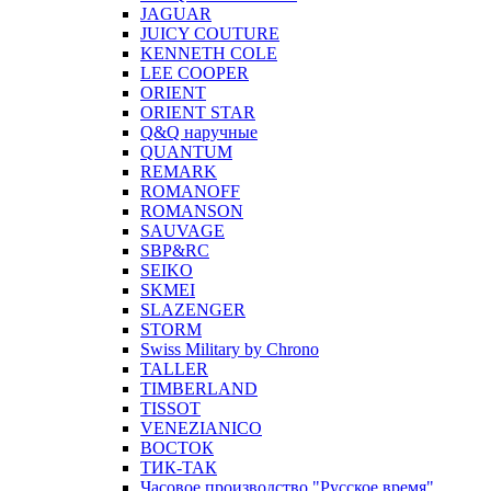
JAGUAR
JUICY COUTURE
KENNETH COLE
LEE COOPER
ORIENT
ORIENT STAR
Q&Q наручные
QUANTUM
REMARK
ROMANOFF
ROMANSON
SAUVAGE
SBP&RC
SEIKO
SKMEI
SLAZENGER
STORM
Swiss Military by Chrono
TALLER
TIMBERLAND
TISSOT
VENEZIANICO
ВОСТОК
ТИК-ТАК
Часовое производство "Русское время"