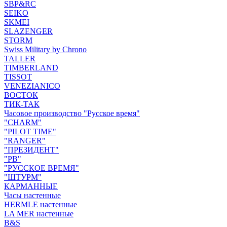
SBP&RC
SEIKO
SKMEI
SLAZENGER
STORM
Swiss Military by Chrono
TALLER
TIMBERLAND
TISSOT
VENEZIANICO
ВОСТОК
ТИК-ТАК
Часовое производство "Русское время"
"CHARM"
"PILOT TIME"
"RANGER"
"ПРЕЗИДЕНТ"
"РВ"
"РУССКОЕ ВРЕМЯ"
"ШТУРМ"
КАРМАННЫЕ
Часы настенные
HERMLE настенные
LA MER настенные
B&S