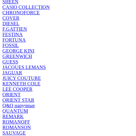
SHEEN
CASIO COLLECTION
CHRONOFORCE
COVER
DIESEL
F.GATTIEN
FESTINA
FORTUNA
FOSSIL
GEORGE KINI
GREENWICH
GUESS
JACQUES LEMANS
JAGUAR
JUICY COUTURE
KENNETH COLE
LEE COOPER
ORIENT
ORIENT STAR
Q&Q наручные
QUANTUM
REMARK
ROMANOFF
ROMANSON
SAUVAGE