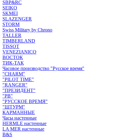
SBP&RC
SEIKO
SKMEI
SLAZENGER
STORM
Swiss Military by Chrono
TALLER
TIMBERLAND
TISSOT
VENEZIANICO
ВОСТОК
ТИК-ТАК
Часовое производство "Русское время"
"CHARM"
"PILOT TIME"
"RANGER"
"ПРЕЗИДЕНТ"
"РВ"
"РУССКОЕ ВРЕМЯ"
"ШТУРМ"
КАРМАННЫЕ
Часы настенные
HERMLE настенные
LA MER настенные
B&S