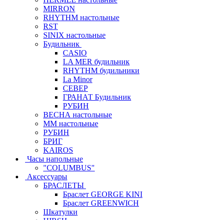
MIRRON
RHYTHM настольные
RST
SINIX настольные
Будильник
CASIO
LA MER будильник
RHYTHM будильники
La Minor
СЕВЕР
ГРАНАТ Будильник
РУБИН
ВЕСНА настольные
ММ настольные
РУБИН
БРИГ
KAIROS
Часы напольные
"COLUMBUS"
Аксессуары
БРАСЛЕТЫ
Браслет GEORGE KINI
Браслет GREENWICH
Шкатулки