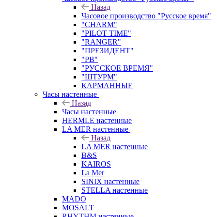
Назад
Часовое производство "Русское время"
"CHARM"
"PILOT TIME"
"RANGER"
"ПРЕЗИДЕНТ"
"РВ"
"РУССКОЕ ВРЕМЯ"
"ШТУРМ"
КАРМАННЫЕ
Часы настенные
Назад
Часы настенные
HERMLE настенные
LA MER настенные
Назад
LA MER настенные
B&S
KAIROS
La Mer
SINIX настенные
STELLA настенные
MADO
MOSALT
RHYTHM настенные