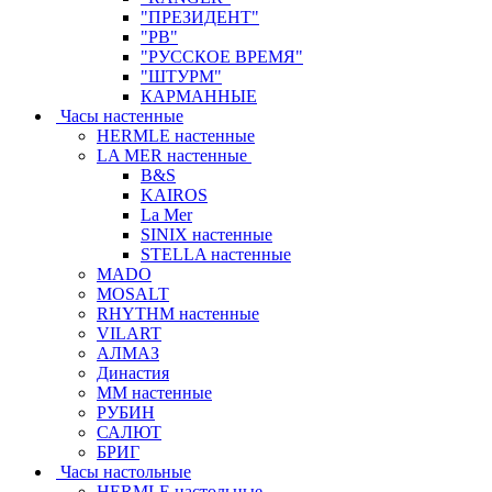
"ПРЕЗИДЕНТ"
"РВ"
"РУССКОЕ ВРЕМЯ"
"ШТУРМ"
КАРМАННЫЕ
Часы настенные
HERMLE настенные
LA MER настенные
B&S
KAIROS
La Mer
SINIX настенные
STELLA настенные
MADO
MOSALT
RHYTHM настенные
VILART
АЛМАЗ
Династия
ММ настенные
РУБИН
САЛЮТ
БРИГ
Часы настольные
HERMLE настольные