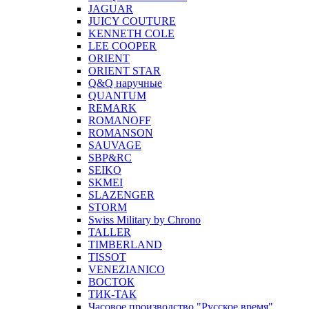
JAGUAR
JUICY COUTURE
KENNETH COLE
LEE COOPER
ORIENT
ORIENT STAR
Q&Q наручные
QUANTUM
REMARK
ROMANOFF
ROMANSON
SAUVAGE
SBP&RC
SEIKO
SKMEI
SLAZENGER
STORM
Swiss Military by Chrono
TALLER
TIMBERLAND
TISSOT
VENEZIANICO
ВОСТОК
ТИК-ТАК
Часовое производство "Русское время"