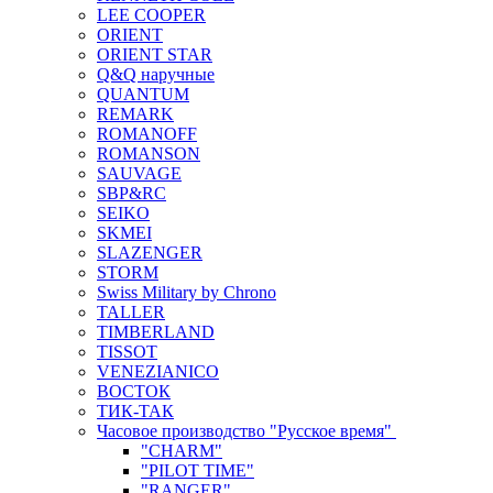
LEE COOPER
ORIENT
ORIENT STAR
Q&Q наручные
QUANTUM
REMARK
ROMANOFF
ROMANSON
SAUVAGE
SBP&RC
SEIKO
SKMEI
SLAZENGER
STORM
Swiss Military by Chrono
TALLER
TIMBERLAND
TISSOT
VENEZIANICO
ВОСТОК
ТИК-ТАК
Часовое производство "Русское время"
"CHARM"
"PILOT TIME"
"RANGER"