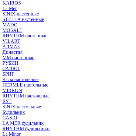
KAIROS
La Mer
SINIX настенные
STELLA настенные
MADO
MOSALT
RHYTHM настенные
VILART
АЛМАЗ
Династия
ММ настенные
РУБИН
САЛЮТ
БРИГ
Часы настольные
HERMLE настольные
MIRRON
RHYTHM настольные
RST
SINIX настольные
Будильник
CASIO
LA MER будильник
RHYTHM будильники
La Minor