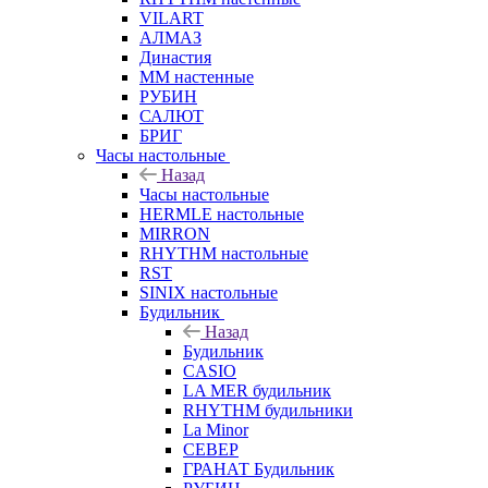
VILART
АЛМАЗ
Династия
ММ настенные
РУБИН
САЛЮТ
БРИГ
Часы настольные
Назад
Часы настольные
HERMLE настольные
MIRRON
RHYTHM настольные
RST
SINIX настольные
Будильник
Назад
Будильник
CASIO
LA MER будильник
RHYTHM будильники
La Minor
СЕВЕР
ГРАНАТ Будильник