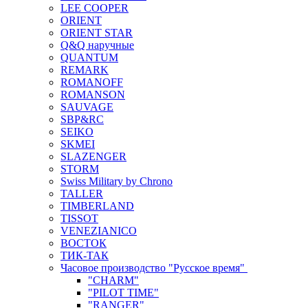
LEE COOPER
ORIENT
ORIENT STAR
Q&Q наручные
QUANTUM
REMARK
ROMANOFF
ROMANSON
SAUVAGE
SBP&RC
SEIKO
SKMEI
SLAZENGER
STORM
Swiss Military by Chrono
TALLER
TIMBERLAND
TISSOT
VENEZIANICO
ВОСТОК
ТИК-ТАК
Часовое производство "Русское время"
"CHARM"
"PILOT TIME"
"RANGER"