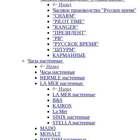
Назад
Часовое производство "Русское время"
"CHARM"
"PILOT TIME"
"RANGER"
"ПРЕЗИДЕНТ"
"РВ"
"РУССКОЕ ВРЕМЯ"
"ШТУРМ"
КАРМАННЫЕ
Часы настенные
Назад
Часы настенные
HERMLE настенные
LA MER настенные
Назад
LA MER настенные
B&S
KAIROS
La Mer
SINIX настенные
STELLA настенные
MADO
MOSALT
RHYTHM настенные