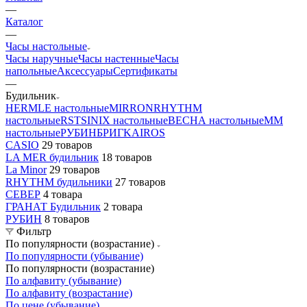
—
Каталог
—
Часы настольные
Часы наручные
Часы настенные
Часы
напольные
Аксессуары
Сертификаты
—
Будильник
HERMLE настольные
MIRRON
RHYTHM
настольные
RST
SINIX настольные
ВЕСНА настольные
ММ
настольные
РУБИН
БРИГ
KAIROS
CASIO
29 товаров
LA MER будильник
18 товаров
La Minor
29 товаров
RHYTHM будильники
27 товаров
СЕВЕР
4 товара
ГРАНАТ Будильник
2 товара
РУБИН
8 товаров
Фильтр
По популярности (возрастание)
По популярности (убывание)
По популярности (возрастание)
По алфавиту (убывание)
По алфавиту (возрастание)
По цене (убывание)