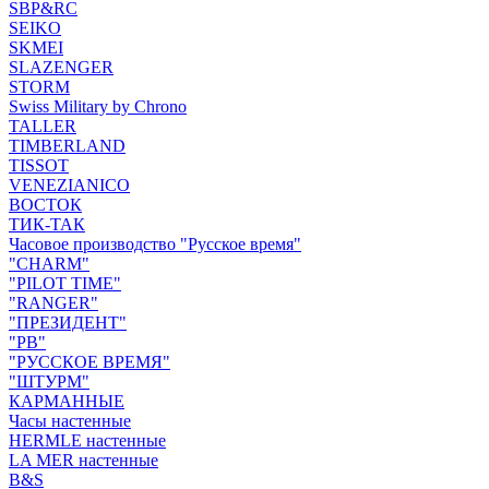
SBP&RC
SEIKO
SKMEI
SLAZENGER
STORM
Swiss Military by Chrono
TALLER
TIMBERLAND
TISSOT
VENEZIANICO
ВОСТОК
ТИК-ТАК
Часовое производство "Русское время"
"CHARM"
"PILOT TIME"
"RANGER"
"ПРЕЗИДЕНТ"
"РВ"
"РУССКОЕ ВРЕМЯ"
"ШТУРМ"
КАРМАННЫЕ
Часы настенные
HERMLE настенные
LA MER настенные
B&S