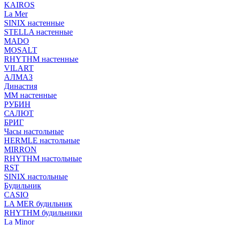
KAIROS
La Mer
SINIX настенные
STELLA настенные
MADO
MOSALT
RHYTHM настенные
VILART
АЛМАЗ
Династия
ММ настенные
РУБИН
САЛЮТ
БРИГ
Часы настольные
HERMLE настольные
MIRRON
RHYTHM настольные
RST
SINIX настольные
Будильник
CASIO
LA MER будильник
RHYTHM будильники
La Minor