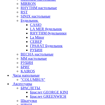
MIRRON
RHYTHM настольные
RST
SINIX настольные
Будильник
CASIO
LA MER будильник
RHYTHM будильники
La Minor
СЕВЕР
ГРАНАТ Будильник
РУБИН
ВЕСНА настольные
ММ настольные
РУБИН
БРИГ
KAIROS
Часы напольные
"COLUMBUS"
Аксессуары
БРАСЛЕТЫ
Браслет GEORGE KINI
Браслет GREENWICH
Шкатулки
HIRSH