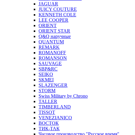
JAGUAR
JUICY COUTURE
KENNETH COLE
LEE COOPER
ORIENT
ORIENT STAR
Q&Q наручные
QUANTUM
REMARK
ROMANOFF
ROMANSON
SAUVAGE
SBP&RC
SEIKO
SKMEI
SLAZENGER
STORM
Swiss Military by Chrono
TALLER
TIMBERLAND
TISSOT
VENEZIANICO
ВОСТОК
ТИК-ТАК
Часовое производство "Русское время"