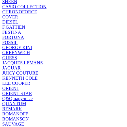
SHEEN
CASIO COLLECTION
CHRONOFORCE
COVER
DIESEL
F.GATTIEN
FESTINA
FORTUNA
FOSSIL
GEORGE KINI
GREENWICH
GUESS
JACQUES LEMANS
JAGUAR
JUICY COUTURE
KENNETH COLE
LEE COOPER
ORIENT
ORIENT STAR
Q&Q наручные
QUANTUM
REMARK
ROMANOFF
ROMANSON
SAUVAGE