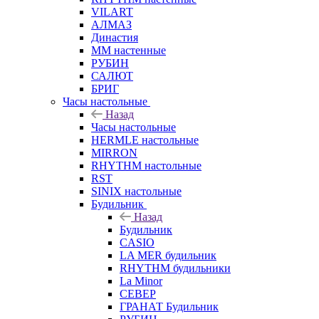
VILART
АЛМАЗ
Династия
ММ настенные
РУБИН
САЛЮТ
БРИГ
Часы настольные
Назад
Часы настольные
HERMLE настольные
MIRRON
RHYTHM настольные
RST
SINIX настольные
Будильник
Назад
Будильник
CASIO
LA MER будильник
RHYTHM будильники
La Minor
СЕВЕР
ГРАНАТ Будильник