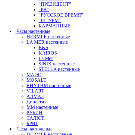
"ПРЕЗИДЕНТ"
"РВ"
"РУССКОЕ ВРЕМЯ"
"ШТУРМ"
КАРМАННЫЕ
Часы настенные
HERMLE настенные
LA MER настенные
B&S
KAIROS
La Mer
SINIX настенные
STELLA настенные
MADO
MOSALT
RHYTHM настенные
VILART
АЛМАЗ
Династия
ММ настенные
РУБИН
САЛЮТ
БРИГ
Часы настольные
HERMLE настольные