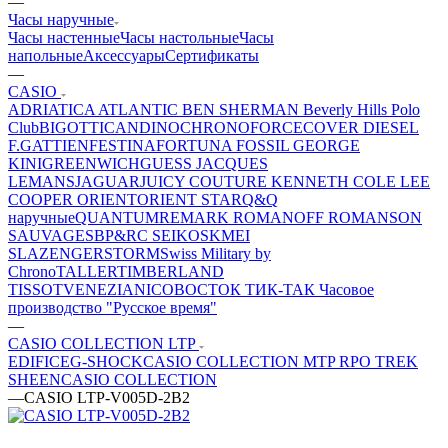
—
Часы наручные
Часы настенные
Часы настольные
Часы
напольные
Аксессуары
Сертификаты
—
CASIO
ADRIATICA
ATLANTIC
BEN SHERMAN
Beverly Hills Polo
Club
BIGOTTI
CANDINO
CHRONOFORCE
COVER
DIESEL
F.GATTIEN
FESTINA
FORTUNA
FOSSIL
GEORGE
KINI
GREENWICH
GUESS
JACQUES
LEMANS
JAGUAR
JUICY COUTURE
KENNETH COLE
LEE
COOPER
ORIENT
ORIENT STAR
Q&Q
наручные
QUANTUM
REMARK
ROMANOFF
ROMANSON
SAUVAGE
SBP&RC
SEIKO
SKMEI
SLAZENGER
STORM
Swiss Military by
Chrono
TALLER
TIMBERLAND
TISSOT
VENEZIANICO
ВОСТОК
ТИК-ТАК
Часовое
производство "Русское время"
—
CASIO COLLECTION LTP
EDIFICE
G-SHOCK
CASIO COLLECTION MTP
RPO TREK
SHEEN
CASIO COLLECTION
—
CASIO LTP-V005D-2B2