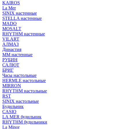
KAIROS
La Mer
SINIX настенные
STELLA настенные
MADO
MOSALT
RHYTHM настенные
VILART
АЛМАЗ
Династия
ММ настенные
РУБИН
САЛЮТ
БРИГ
Часы настольные
HERMLE настольные
MIRRON
RHYTHM настольные
RST
SINIX настольные
Будильник
CASIO
LA MER будильник
RHYTHM будильники
La Minor