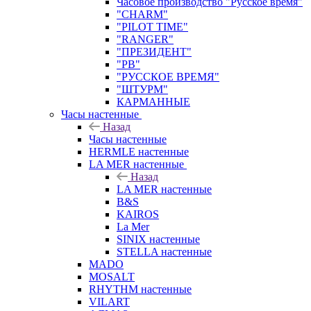
Часовое производство "Русское время"
"CHARM"
"PILOT TIME"
"RANGER"
"ПРЕЗИДЕНТ"
"РВ"
"РУССКОЕ ВРЕМЯ"
"ШТУРМ"
КАРМАННЫЕ
Часы настенные
Назад
Часы настенные
HERMLE настенные
LA MER настенные
Назад
LA MER настенные
B&S
KAIROS
La Mer
SINIX настенные
STELLA настенные
MADO
MOSALT
RHYTHM настенные
VILART