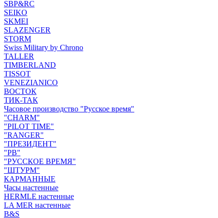
SBP&RC
SEIKO
SKMEI
SLAZENGER
STORM
Swiss Military by Chrono
TALLER
TIMBERLAND
TISSOT
VENEZIANICO
ВОСТОК
ТИК-ТАК
Часовое производство "Русское время"
"CHARM"
"PILOT TIME"
"RANGER"
"ПРЕЗИДЕНТ"
"РВ"
"РУССКОЕ ВРЕМЯ"
"ШТУРМ"
КАРМАННЫЕ
Часы настенные
HERMLE настенные
LA MER настенные
B&S