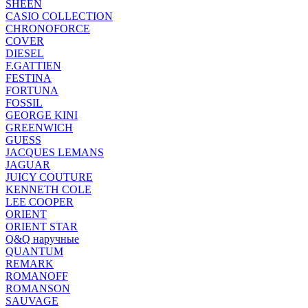
SHEEN
CASIO COLLECTION
CHRONOFORCE
COVER
DIESEL
F.GATTIEN
FESTINA
FORTUNA
FOSSIL
GEORGE KINI
GREENWICH
GUESS
JACQUES LEMANS
JAGUAR
JUICY COUTURE
KENNETH COLE
LEE COOPER
ORIENT
ORIENT STAR
Q&Q наручные
QUANTUM
REMARK
ROMANOFF
ROMANSON
SAUVAGE